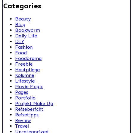
Categories
Beauty
Blog
Bookworm
Daily Life
DIY
Fashion
Food
Foodorama
Freebie
Hautpflege
Kolumne
Lifestyle
Movie Magic
Pages
Portfolio
Projekt Make Up
Reisebericht
Reisetipps
Review
Travel
Uncategorized