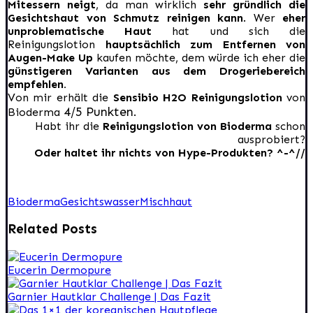
Mitessern neigt
, da man wirklich
sehr gründlich die
Gesichtshaut von Schmutz reinigen kann
. Wer
eher
unproblematische Haut
hat und sich die
Reinigungslotion
hauptsächlich zum Entfernen von
Augen-Make Up
kaufen möchte, dem würde ich eher die
günstigeren Varianten aus dem Drogeriebereich
empfehlen.
Von mir erhält die
Sensibio H2O Reinigungslotion
von
4/5 Punkten
Bioderma
.
Habt ihr die
Reinigungslotion von Bioderma
schon
ausprobiert?
Oder haltet ihr nichts von Hype-Produkten? ^-^//
Bioderma
Gesichtswasser
Mischhaut
Related Posts
Eucerin Dermopure
Garnier Hautklar Challenge | Das Fazit