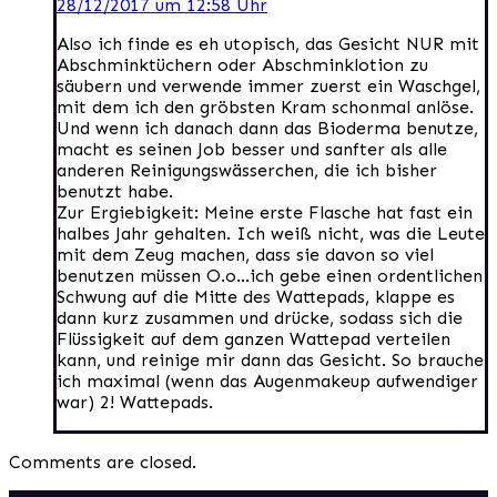
28/12/2017 um 12:58 Uhr
Also ich finde es eh utopisch, das Gesicht NUR mit
Abschminktüchern oder Abschminklotion zu
säubern und verwende immer zuerst ein Waschgel,
mit dem ich den gröbsten Kram schonmal anlöse.
Und wenn ich danach dann das Bioderma benutze,
macht es seinen Job besser und sanfter als alle
anderen Reinigungswässerchen, die ich bisher
benutzt habe.
Zur Ergiebigkeit: Meine erste Flasche hat fast ein
halbes Jahr gehalten. Ich weiß nicht, was die Leute
mit dem Zeug machen, dass sie davon so viel
benutzen müssen O.o…ich gebe einen ordentlichen
Schwung auf die Mitte des Wattepads, klappe es
dann kurz zusammen und drücke, sodass sich die
Flüssigkeit auf dem ganzen Wattepad verteilen
kann, und reinige mir dann das Gesicht. So brauche
ich maximal (wenn das Augenmakeup aufwendiger
war) 2! Wattepads.
Comments are closed.