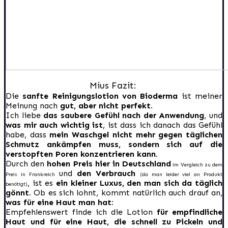
Mius Fazit:
Die
sanfte Reinigungslotion von Bioderma
ist meiner
Meinung nach
gut, aber nicht perfekt.
Ich liebe
das saubere Gefühl nach der Anwendung
, und
was mir auch wichtig ist
, ist dass ich danach das Gefühl
habe, dass
mein Waschgel nicht mehr gegen täglichen
Schmutz ankämpfen muss, sondern sich auf die
verstopften Poren konzentrieren kann.
Durch den
hohen Preis hier in Deutschland
im Vergleich zu dem
und
den Verbrauch
Preis in Frankreich
(da man leider viel an Produkt
, ist es
ein kleiner Luxus, den man sich da täglich
benötigt)
gönnt.
Ob es sich lohnt, kommt natürlich auch drauf an,
was für eine Haut man hat:
Empfehlenswert finde ich die Lotion
für empfindliche
Haut und für eine Haut, die schnell zu Pickeln und