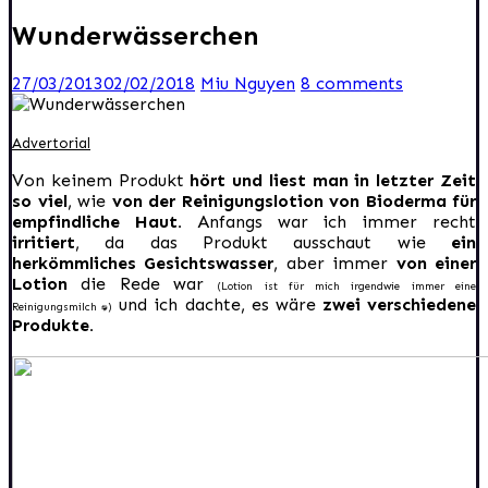
Wunderwässerchen
27/03/2013
02/02/2018
Miu Nguyen
8 comments
Advertorial
Von keinem Produkt
hört und liest man in letzter Zeit
so viel
, wie
von der Reinigungslotion von Bioderma für
empfindliche Haut.
Anfangs war ich immer recht
irritiert
, da das Produkt ausschaut wie
ein
herkömmliches Gesichtswasser
, aber immer
von einer
Lotion
die Rede war
(Lotion ist für mich irgendwie immer eine
und ich dachte, es wäre
zwei verschiedene
Reinigungsmilch :D)
Produkte.