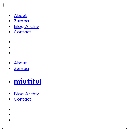
Skip
to
About
content
Zumba
Blog Archiv
Contact
About
Zumba
miutiful
Blog Archiv
Contact