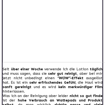
Seit
über einer Woche
verwende ich die Lotion
täglich
und muss sagen, dass sie
sehr gut reinigt
, aber bei mir
jetzt nicht unbedingt einen
“WOW”
-Effekt
ausgelöst
hat. Es ist ein
sehr erfrischendes Gefühl
, die Haut wird
sanft gereinigt
und es wird
kein merkwürdiger Film
hinterlassen.
Was ich an der Reinigung aber leider
nicht so gut finde
ist der
hohe Verbrauch an Wattepads und Produkt
selbst
, da man wirklich
richtig nasse und viele