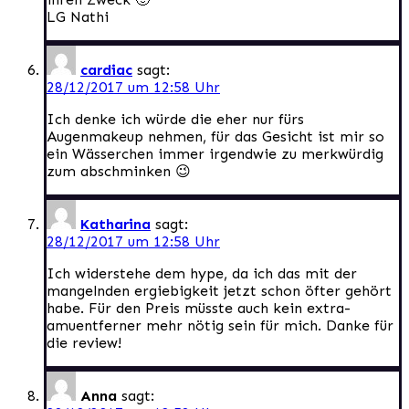
LG Nathi
cardiac
sagt:
28/12/2017 um 12:58 Uhr
Ich denke ich würde die eher nur fürs
Augenmakeup nehmen, für das Gesicht ist mir so
ein Wässerchen immer irgendwie zu merkwürdig
zum abschminken 😉
Katharina
sagt:
28/12/2017 um 12:58 Uhr
Ich widerstehe dem hype, da ich das mit der
mangelnden ergiebigkeit jetzt schon öfter gehört
habe. Für den Preis müsste auch kein extra-
amuentferner mehr nötig sein für mich. Danke für
die review!
Anna
sagt: