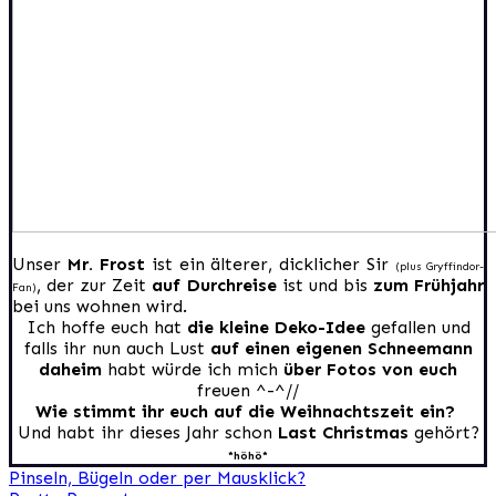
Unser
Mr. Frost
ist ein älterer, dicklicher Sir
(plus Gryffindor-
, der zur Zeit
auf Durchreise
ist und bis
zum Frühjahr
Fan)
bei uns wohnen wird.
Ich hoffe euch hat
die kleine Deko-Idee
gefallen und
falls ihr nun auch Lust
auf einen eigenen Schneemann
daheim
habt würde ich mich
über Fotos von euch
freuen ^-^//
Wie stimmt ihr euch auf die Weihnachtszeit ein?
Und habt ihr dieses Jahr schon
Last Christmas
gehört?
*höhö*
Beitragsnavigation
Pinseln, Bügeln oder per Mausklick?