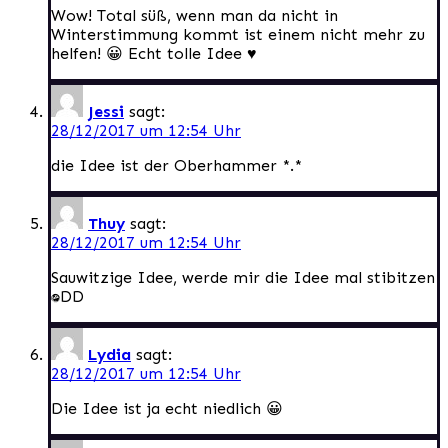
Wow! Total süß, wenn man da nicht in
Winterstimmung kommt ist einem nicht mehr zu
helfen! 😀 Echt tolle Idee ♥
Jessi
sagt:
28/12/2017 um 12:54 Uhr
die Idee ist der Oberhammer *.*
Thuy
sagt:
28/12/2017 um 12:54 Uhr
Sauwitzige Idee, werde mir die Idee mal stibitzen
:DDD
Lydia
sagt:
28/12/2017 um 12:54 Uhr
Die Idee ist ja echt niedlich 😀