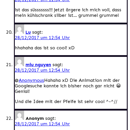
ist das süsssssss!!! jetzt ärgere ich mich voll, dass
mein kühlschrank silber ist… grummel grummel
Lu
sagt:
28/12/2017 um 12:54 Uhr
hhahaha das ist so cool! xD
miu nguyen
sagt:
28/12/2017 um 12:54 Uhr
@
Anonymous
Hahaha xD Die Animation mit der
Googlesuche kannte ich bisher noch gar nicht 😀
Genial!
Und die Idee mit der Pfeife ist sehr cool ^-^//
Anonym
sagt:
28/12/2017 um 12:54 Uhr