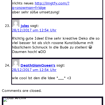
nichts neues
http://lmgtfy.com/?
q=snowman+fridge
aber sehr süße umsetzung!
Jules
sagt:
28/12/2017 um 12:54 Uhr
Richtig gute Idee! Eine sehr kreative Deko die so
viel besser ist als sich rosane Kunstbäume mit
hässlichem Schmuck in die Bude zu stellen! 😀
Daumen hoch! :DDD
DeathGlamQueen's
sagt:
28/12/2017 um 12:54 Uhr
wie cool ist den die idee *___* <3
Comments are closed.