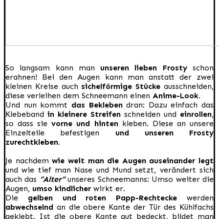
So langsam kann man
unseren lieben Frosty
schon
erahnen! Bei den Augen kann man anstatt der zwei
kleinen Kreise auch
sichelförmige Stücke
ausschneiden,
diese verleihen dem Schneemann einen
Anime-Look.
Und nun kommt
das Bekleben
dran: Dazu einfach das
Klebeband
in kleinere Streifen
schneiden und
einrollen
,
so dass sie
vorne und hinten
kleben. Diese an unsere
Einzelteile befestigen
und unseren Frosty
zurechtkleben.
Je nachdem
wie weit man die Augen auseinander legt
und wie tief man Nase und Mund setzt, verändert sich
auch das
“Alter”
unseres Schneemanns: Umso weiter die
Augen,
umso kindlicher
wirkt er.
Die
gelben und roten Papp-Rechtecke
werden
abwechselnd
an die obere Kante der Tür des Kühlfachs
geklebt. Ist die obere Kante gut bedeckt, bildet man