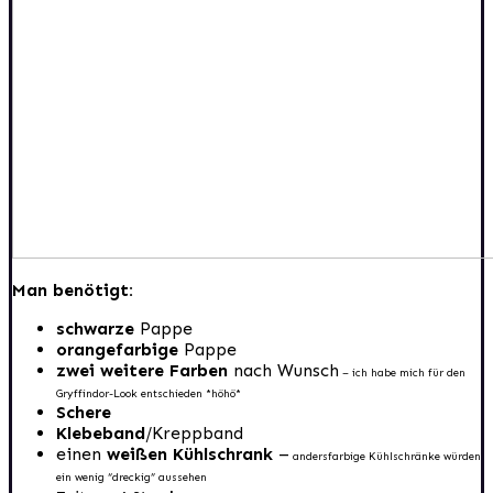
Man benötigt:
schwarze
Pappe
orangefarbige
Pappe
zwei weitere Farben
nach Wunsch
– ich habe mich für den
Gryffindor-Look entschieden *höhö*
Schere
Klebeband
/Kreppband
einen
weißen Kühlschrank
–
andersfarbige Kühlschränke würden
ein wenig “dreckig” aussehen