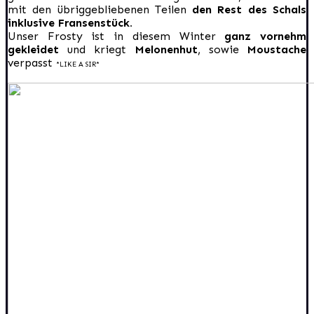
mit den übriggebliebenen Teilen
den Rest des Schals
inklusive Fransenstück.
Unser Frosty ist in diesem Winter
ganz vornehm
gekleidet
und kriegt
Melonenhut
, sowie
Moustache
verpasst
*LIKE A SIR*