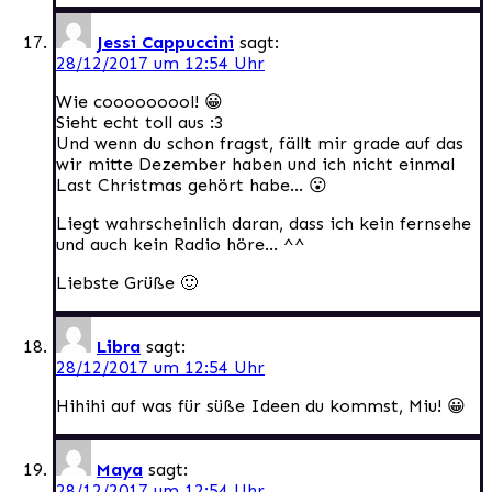
Jessi Cappuccini
sagt:
28/12/2017 um 12:54 Uhr
Wie cooooooool! 😀
Sieht echt toll aus :3
Und wenn du schon fragst, fällt mir grade auf das
wir mitte Dezember haben und ich nicht einmal
Last Christmas gehört habe… 😮
Liegt wahrscheinlich daran, dass ich kein fernsehe
und auch kein Radio höre… ^^
Liebste Grüße 🙂
Libra
sagt:
28/12/2017 um 12:54 Uhr
Hihihi auf was für süße Ideen du kommst, Miu! 😀
Maya
sagt:
28/12/2017 um 12:54 Uhr