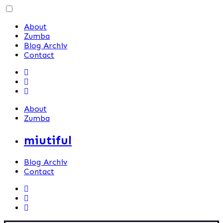
Skip
to
About
content
Zumba
Blog Archiv
Contact
About
Zumba
miutiful
Blog Archiv
Contact