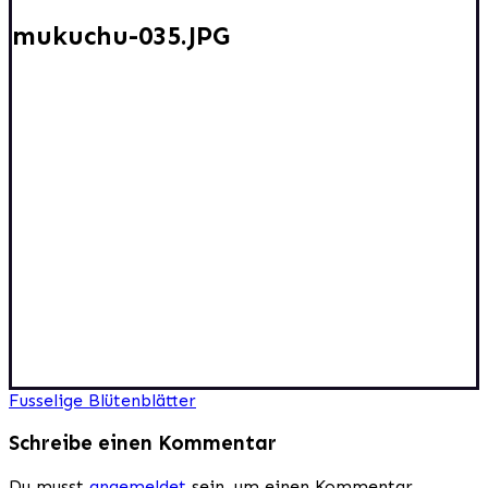
mukuchu-035.JPG
Beitragsnavigation
Fusselige Blütenblätter
Schreibe einen Kommentar
Du musst
angemeldet
sein, um einen Kommentar