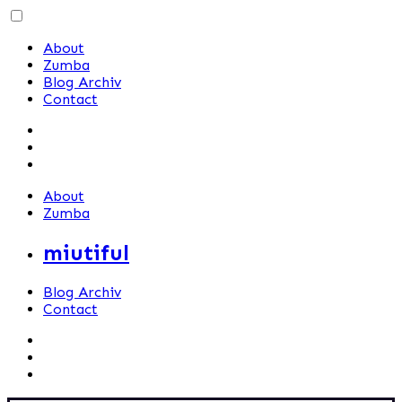
Skip
to
About
content
Zumba
Blog Archiv
Contact
About
Zumba
miutiful
Blog Archiv
Contact