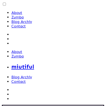
Skip
to
About
content
Zumba
Blog Archiv
Contact
About
Zumba
miutiful
Blog Archiv
Contact