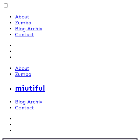
Skip
to
About
content
Zumba
Blog Archiv
Contact
About
Zumba
miutiful
Blog Archiv
Contact