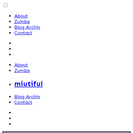
Skip
to
About
content
Zumba
Blog Archiv
Contact
About
Zumba
miutiful
Blog Archiv
Contact