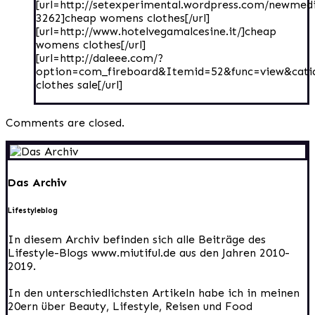
[url=http://setexperimental.wordpress.com/newme
3262]cheap womens clothes[/url]
[url=http://www.hotelvegamalcesine.it/]cheap
womens clothes[/url]
[url=http://daleee.com/?
option=com_fireboard&Itemid=52&func=view&cat
clothes sale[/url]
Comments are closed.
Das Archiv
Lifestyleblog
In diesem Archiv befinden sich alle Beiträge des
Lifestyle-Blogs www.miutiful.de aus den Jahren 2010-
2019.
In den unterschiedlichsten Artikeln habe ich in meinen
20ern über Beauty, Lifestyle, Reisen und Food