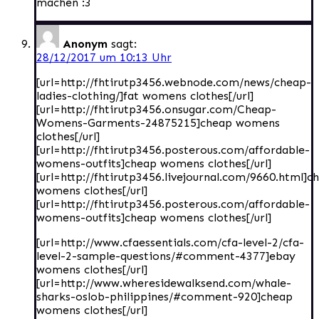
machen :3
Anonym
sagt:
28/12/2017 um 10:13 Uhr
[url=http://fhtirutp3456.webnode.com/news/cheap-
ladies-clothing/]fat womens clothes[/url]
[url=http://fhtirutp3456.onsugar.com/Cheap-
Womens-Garments-24875215]cheap womens
clothes[/url]
[url=http://fhtirutp3456.posterous.com/affordable-
womens-outfits]cheap womens clothes[/url]
[url=http://fhtirutp3456.livejournal.com/9660.html]c
womens clothes[/url]
[url=http://fhtirutp3456.posterous.com/affordable-
womens-outfits]cheap womens clothes[/url]
[url=http://www.cfaessentials.com/cfa-level-2/cfa-
level-2-sample-questions/#comment-4377]ebay
womens clothes[/url]
[url=http://www.wheresidewalksend.com/whale-
sharks-oslob-philippines/#comment-920]cheap
womens clothes[/url]