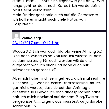
Sushi-Picknik – hört sich irgendwie geil an 😀 Wie
lange geht es denn nach Korea? ich werde deine
posts echt vermissen :O
Mein Bruder geht bald auch auf die Gamescom –
ich hoffe er macht auch viele Fotos von
Cosplays^^
Ryuko
sagt:
28/12/2017 um 10:12 Uhr
Waaaa XD Ich war auch bla bla keine Ahnung XD
Und dann wurde es so voll und ich wusste ja, dass
es dann stressig für euch werden würde und
aufgeregt war ich auch und habe auch nur
schwachsinn geredet xD
Aber ich habe mich sehr gefreut, dich mal real life
zu sehen *_* War ne echte Überraschung, da ich
gar nicht wusste, dass du auf der Animagic
arbeitest XD Bevor ich dich angesprochen habe,
hab ich mich nochmal auf deinem Blog/Twitter
vergewissert….. Irgendwas musstest du ja darüber
schreiben… xD