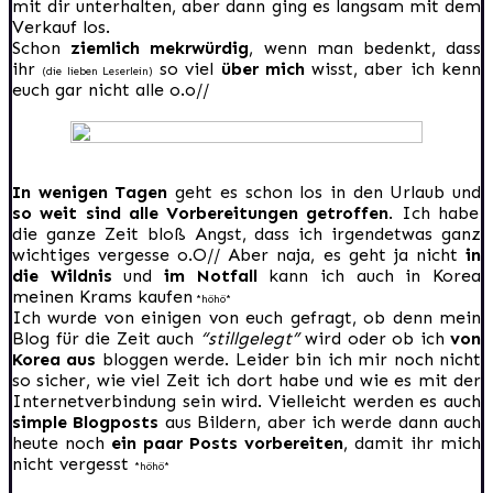
mit dir unterhalten, aber dann ging es langsam mit dem
Verkauf los.
Schon
ziemlich mekrwürdig
, wenn man bedenkt, dass
ihr
so viel
über mich
wisst, aber ich kenn
(die lieben Leserlein)
euch gar nicht alle o.o//
In wenigen Tagen
geht es schon los in den Urlaub und
so weit sind alle Vorbereitungen getroffen
. Ich habe
die ganze Zeit bloß Angst, dass ich irgendetwas ganz
wichtiges vergesse o.O// Aber naja, es geht ja nicht
in
die Wildnis
und
im Notfall
kann ich auch in Korea
meinen Krams kaufen
*höhö*
Ich wurde von einigen von euch gefragt, ob denn mein
Blog für die Zeit auch
“stillgelegt”
wird oder ob ich
von
Korea aus
bloggen werde. Leider bin ich mir noch nicht
so sicher, wie viel Zeit ich dort habe und wie es mit der
Internetverbindung sein wird. Vielleicht werden es auch
simple Blogposts
aus Bildern, aber ich werde dann auch
heute noch
ein paar Posts vorbereiten
, damit ihr mich
nicht vergesst
*höhö*