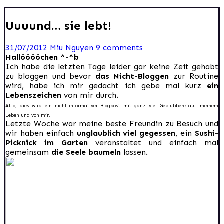
Uuuund… sie lebt!
31/07/2012
Miu Nguyen
9 comments
Hallööööchen ^-^b
Ich habe die letzten Tage leider gar keine Zeit gehabt
zu bloggen und bevor
das Nicht-Bloggen
zur Routine
wird, habe ich mir gedacht ich gebe mal kurz
ein
Lebenszeichen
von mir durch.
Also, dies wird ein nicht-informativer Blogpost mit ganz viel Geblubbere aus meinem
Leben und von mir.
Letzte Woche war meine beste Freundin zu Besuch und
wir haben einfach
unglaublich viel gegessen
, ein
Sushi-
Picknick im Garten
veranstaltet und einfach mal
gemeinsam
die Seele baumeln
lassen.