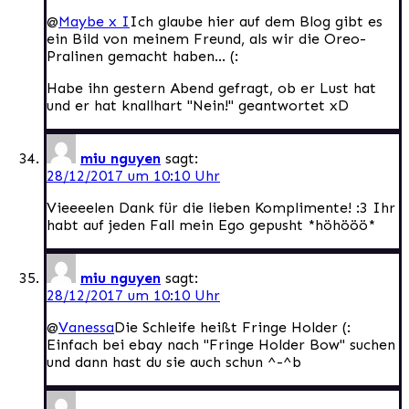
@
Maybe x I
Ich glaube hier auf dem Blog gibt es
ein Bild von meinem Freund, als wir die Oreo-
Pralinen gemacht haben… (:
Habe ihn gestern Abend gefragt, ob er Lust hat
und er hat knallhart "Nein!" geantwortet xD
miu nguyen
sagt:
28/12/2017 um 10:10 Uhr
Vieeeelen Dank für die lieben Komplimente! :3 Ihr
habt auf jeden Fall mein Ego gepusht *höhööö*
miu nguyen
sagt:
28/12/2017 um 10:10 Uhr
@
Vanessa
Die Schleife heißt Fringe Holder (:
Einfach bei ebay nach "Fringe Holder Bow" suchen
und dann hast du sie auch schun ^-^b