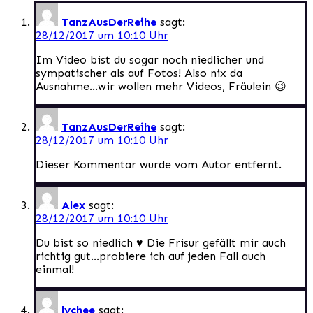
TanzAusDerReihe
sagt:
28/12/2017 um 10:10 Uhr
Im Video bist du sogar noch niedlicher und
sympatischer als auf Fotos! Also nix da
Ausnahme…wir wollen mehr Videos, Fräulein 😉
TanzAusDerReihe
sagt:
28/12/2017 um 10:10 Uhr
Dieser Kommentar wurde vom Autor entfernt.
Alex
sagt:
28/12/2017 um 10:10 Uhr
Du bist so niedlich ♥ Die Frisur gefällt mir auch
richtig gut…probiere ich auf jeden Fall auch
einmal!
lychee
sagt: