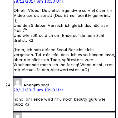
28/12/2017 um 10:10 Uhr
Oh ein Video! Du siehst irgendwie so viel älter im
Video aus als sonst! (Das ist nur positiv gemeint.
:))
Und den Sidebun Versuch ich gleich das nächste
Mal! 🙂
Und wie süß du dich am Ende auf deinem Suhl
drehst. <3
(Nein, ich hab deinen Seoul Bericht nicht
vergessen. Tut mir leid, dass ich es so hängen lasse,
aber die nächsten Tage, spätestens zum
Wochenende mach ich ihn fertig! Wenn nicht, tret
mir virtuell in den Allerwertesten! xD)
Anonym
sagt:
28/12/2017 um 10:10 Uhr
höhö, am ende wird miu noch beauty guru wie
bubz <3