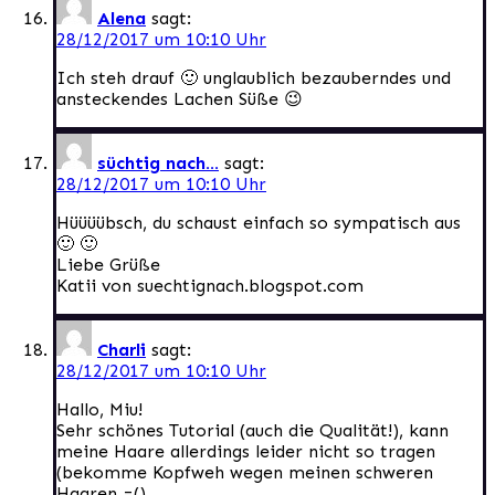
Alena
sagt:
28/12/2017 um 10:10 Uhr
Ich steh drauf 🙂 unglaublich bezauberndes und
ansteckendes Lachen Süße 😉
süchtig nach...
sagt:
28/12/2017 um 10:10 Uhr
Hüüüübsch, du schaust einfach so sympatisch aus
🙂 🙂
Liebe Grüße
Katii von suechtignach.blogspot.com
Charli
sagt:
28/12/2017 um 10:10 Uhr
Hallo, Miu!
Sehr schönes Tutorial (auch die Qualität!), kann
meine Haare allerdings leider nicht so tragen
(bekomme Kopfweh wegen meinen schweren
Haaren =()