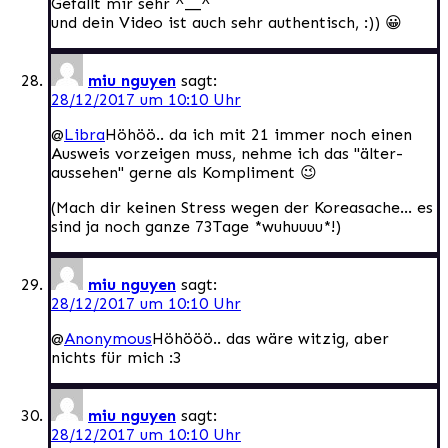
Gefällt mir sehr ^__^
und dein Video ist auch sehr authentisch, :)) 😀
miu nguyen
sagt:
28/12/2017 um 10:10 Uhr
@
Libra
Höhöö.. da ich mit 21 immer noch einen
Ausweis vorzeigen muss, nehme ich das "älter-
aussehen" gerne als Kompliment 😉
(Mach dir keinen Stress wegen der Koreasache… es
sind ja noch ganze 73Tage *wuhuuuu*!)
miu nguyen
sagt:
28/12/2017 um 10:10 Uhr
@
Anonymous
Höhööö.. das wäre witzig, aber
nichts für mich :3
miu nguyen
sagt:
28/12/2017 um 10:10 Uhr