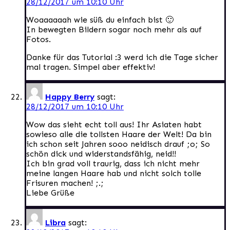
28/12/2017 um 10:10 Uhr
Woaaaaaah wie süß du einfach bist 🙂
In bewegten Bildern sogar noch mehr als auf
Fotos.
Danke für das Tutorial :3 werd ich die Tage sicher
mal tragen. Simpel aber effektiv!
Happy Berry
sagt:
28/12/2017 um 10:10 Uhr
Wow das sieht echt toll aus! Ihr Asiaten habt
sowieso alle die tollsten Haare der Welt! Da bin
ich schon seit Jahren sooo neidisch drauf ;o; So
schön dick und widerstandsfähig, neid!!
Ich bin grad voll traurig, dass ich nicht mehr
meine langen Haare hab und nicht solch tolle
Frisuren machen! ;.;
Liebe Grüße
Libra
sagt: