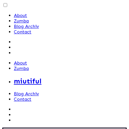
Skip
to
About
content
Zumba
Blog Archiv
Contact
About
Zumba
miutiful
Blog Archiv
Contact