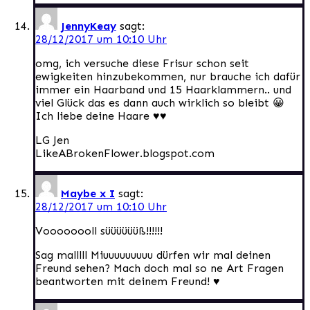
JennyKeay
sagt:
28/12/2017 um 10:10 Uhr
omg, ich versuche diese Frisur schon seit
ewigkeiten hinzubekommen, nur brauche ich dafür
immer ein Haarband und 15 Haarklammern.. und
viel Glück das es dann auch wirklich so bleibt 😀
Ich liebe deine Haare ♥♥
LG Jen
LikeABrokenFlower.blogspot.com
Maybe x I
sagt:
28/12/2017 um 10:10 Uhr
Voooooooll süüüüüüß!!!!!!
Sag malllll Miuuuuuuuuu dürfen wir mal deinen
Freund sehen? Mach doch mal so ne Art Fragen
beantworten mit deinem Freund! ♥