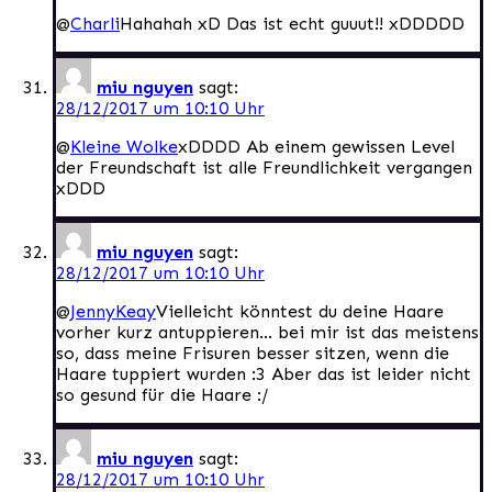
@
Charli
Hahahah xD Das ist echt guuut!! xDDDDD
miu nguyen
sagt:
28/12/2017 um 10:10 Uhr
@
Kleine Wolke
xDDDD Ab einem gewissen Level
der Freundschaft ist alle Freundlichkeit vergangen
xDDD
miu nguyen
sagt:
28/12/2017 um 10:10 Uhr
@
JennyKeay
Vielleicht könntest du deine Haare
vorher kurz antuppieren… bei mir ist das meistens
so, dass meine Frisuren besser sitzen, wenn die
Haare tuppiert wurden :3 Aber das ist leider nicht
so gesund für die Haare :/
miu nguyen
sagt:
28/12/2017 um 10:10 Uhr