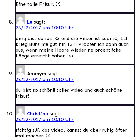
Eine tolle Frisur. 🙂
Lu
sagt:
28/12/2017 um 10:10 Uhr
omg bist du süß <3 und die Firsur ist supi ;0; Ich
krieg Buns nie gut hin T3T. Probier ich dann auch
aus, wenn meine Haare wieder ne ordentliche
Länge erreicht haben. ><
Anonym
sagt:
28/12/2017 um 10:10 Uhr
du bist so schön!! tolles video und auch schöne
frisur!
Christina
sagt:
28/12/2017 um 10:10 Uhr
richtig süß das video. kannst du aber ruhig öfter
mal machen 😉