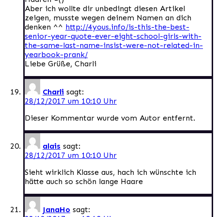
Aber ich wollte dir unbedingt diesen Artikel
zeigen, musste wegen deinem Namen an dich
denken ^^
http://4yous.info/is-this-the-best-
senior-year-quote-ever-eight-school-girls-with-
the-same-last-name-insist-were-not-related-in-
yearbook-prank/
Liebe Grüße, Charli
Charli
sagt:
28/12/2017 um 10:10 Uhr
Dieser Kommentar wurde vom Autor entfernt.
alais
sagt:
28/12/2017 um 10:10 Uhr
Sieht wirklich Klasse aus, hach ich wünschte ich
hätte auch so schön lange Haare
JanaHo
sagt: