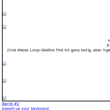
N
E
(Und dieses Loop-Gedöns find ich ganz lustig, aber irg
Beitragsnavigation
Berlin #2
kawaii-up your keyboard