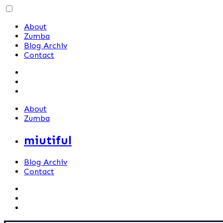
Skip
to
About
content
Zumba
Blog Archiv
Contact
About
Zumba
miutiful
Blog Archiv
Contact