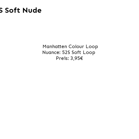
S Soft Nude
en
Manhatten Colour Loop
Nuance: 52S Soft Loop
Preis: 3,95€