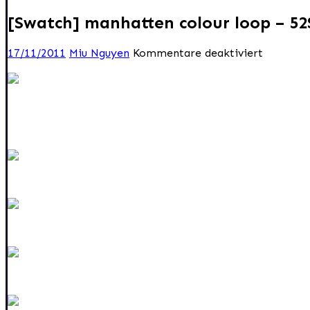
[Swatch] manhatten colour loop – 52
für
17/11/2011
Miu Nguyen
Kommentare deaktiviert
[Swatch]
manhatt
colour
loop
–
52S
Soft
Nude