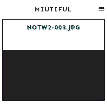
Skip
ABOUT
MIUTIFUL
to
content
ZUMBA
NOTW2-003.JPG
BLOG ARCHIV
CONTACT