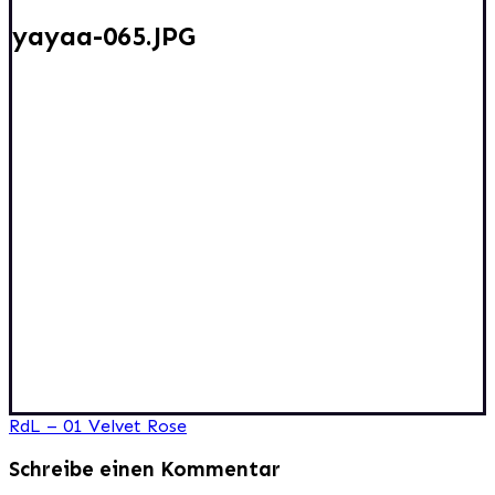
yayaa-065.JPG
Beitragsnavigation
RdL – 01 Velvet Rose
Schreibe einen Kommentar