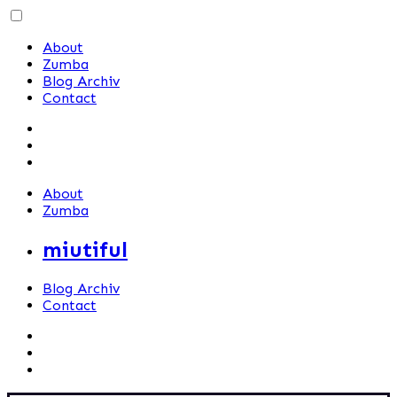
Skip
to
About
content
Zumba
Blog Archiv
Contact
About
Zumba
miutiful
Blog Archiv
Contact