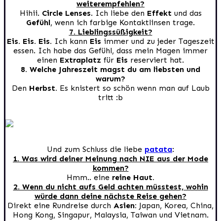
weiterempfehlen?
Hihii.
Circle Lenses
. Ich liebe den
Effekt
und das
Gefühl
, wenn ich farbige Kontaktlinsen trage.
7. Lieblingssüßigkeit?
Eis. Eis. Eis.
Ich kann
Eis
immer und zu jeder Tageszeit
essen. Ich habe das Gefühl, dass mein Magen immer
einen
Extraplatz
für
Eis
reserviert hat.
8. Welche Jahreszeit magst du am liebsten und
warum?
Den
Herbst.
Es knistert so schön wenn man auf Laub
tritt :b
Und zum Schluss die liebe
patata
:
1. Was wird deiner Meinung nach NIE aus der Mode
kommen?
Hmm.. eine
reine Haut.
2. Wenn du nicht aufs Geld achten müsstest, wohin
würde dann deine nächste Reise gehen?
Direkt eine Rundreise durch
Asien:
Japan, Korea, China,
Hong Kong, Singapur, Malaysia, Taiwan und Vietnam.