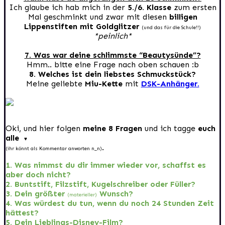
Ich glaube ich hab mich in der
5./6. Klasse
zum ersten
Mal geschminkt und zwar mit diesen
billigen
Lippenstiften mit Goldglitzer
(und das für die Schule!!)
*peinlich*
7. Was war deine schlimmste “Beautysünde”?
Hmm.. bitte eine Frage nach oben schauen :b
8. Welches ist dein liebstes Schmuckstück?
Meine geliebte
Miu-Kette
mit
DSK-Anhänger.
Oki, und hier folgen
meine 8 Fragen
und ich tagge
euch
alle
♥
.
(ihr könnt als Kommentar anworten n_n)
1. Was nimmst du dir immer wieder vor, schaffst es
aber doch nicht?
2. Buntstift, Filzstift, Kugelschreiber oder Füller?
3. Dein größter
Wunsch?
(materieller)
4. Was würdest du tun, wenn du noch 24 Stunden Zeit
hättest?
5. Dein Lieblings-Disney-Film?