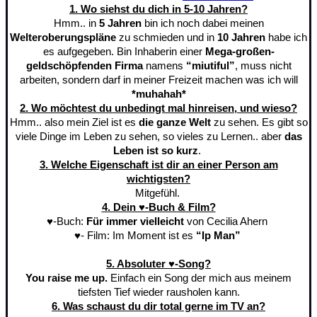
1. Wo siehst du dich in 5-10 Jahren?
Hmm.. in
5 Jahren
bin ich noch dabei meinen
Welteroberungspläne
zu schmieden und in
10 Jahren
habe ich
es aufgegeben. Bin Inhaberin einer
Mega-großen-
geldschöpfenden Firma
namens
“miutiful”
, muss nicht
arbeiten, sondern darf in meiner Freizeit machen was ich will
*muhahah*
2. Wo möchtest du unbedingt mal hinreisen, und wieso?
Hmm.. also mein Ziel ist es
die ganze Welt
zu sehen. Es gibt so
viele Dinge im Leben zu sehen, so vieles zu Lernen.. aber
das
Leben ist so kurz
.
3. Welche Eigenschaft ist dir an einer Person am
wichtigsten?
Mitgefühl.
4. Dein ♥-Buch & Film?
♥-Buch:
Für immer vielleicht
von Cecilia Ahern
♥- Film: Im Moment ist es
“Ip Man”
5. Absoluter ♥-Song?
You raise me up.
Einfach ein Song der mich aus meinem
tiefsten Tief wieder rausholen kann.
6. Was schaust du dir total gerne im TV an?