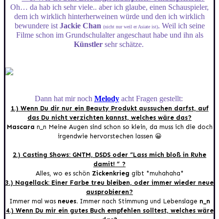
Oh… da hab ich sehr viele.. aber ich glaube, einen Schauspieler,
dem ich wirklich hinterherweinen würde und den ich wirklich
bewundere ist
Jackie Chan
. Weil ich seine
(nicht nur weil er Asiate ist)
Filme schon im Grundschulalter angeschaut habe und ihn als
Künstler
sehr schätze.
Dann hat mir noch
Melody
acht Fragen gestellt:
1.) Wenn Du dir nur ein Beauty Produkt aussuchen darfst, auf
das Du nicht verzichten kannst, welches wäre das?
Mascara
n_n Meine Augen sind schon so klein, da muss ich die doch
irgendwie hervorstechen lassen 😀
2.) Casting Shows: GNTM, DSDS oder “Lass mich bloß in Ruhe
damit! ” ?
Alles, wo es schön
Zickenkrieg
gibt *muhahaha*
3.) Nagellack: Einer Farbe treu bleiben, oder immer wieder neue
ausprobieren?
Immer mal was
neues.
Immer nach Stimmung und Lebenslage
n_n
4.) Wenn Du mir ein gutes Buch empfehlen solltest, welches wäre