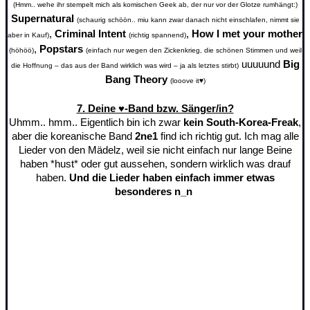
(Hmm.. wehe ihr stempelt mich als komischen Geek ab, der nur vor der Glotze rumhängt:)
Supernatural
(schaurig schöön.. miu kann zwar danach nicht einschlafen, nimmt sie
,
Criminal Intent
,
How I met your mother
aber in Kauf)
(richtig spannend)
,
Popstars
(höhöö)
(einfach nur wegen den Zickenkrieg, die schönen Stimmen und weil
uuuuund
Big
die Hoffnung – das aus der Band wirklich was wird – ja als letztes stirbt)
Bang Theory
(looove it
♥
)
7. Deine ♥-Band bzw. Sänger/in?
Uhmm.. hmm.. Eigentlich bin ich zwar
kein South-Korea-Freak
,
aber die koreanische Band
2ne1
find ich richtig gut. Ich mag alle
Lieder von den Mädelz, weil sie nicht einfach nur lange Beine
haben *hust* oder gut aussehen, sondern wirklich was drauf
haben.
Und die Lieder haben einfach immer etwas
besonderes n_n