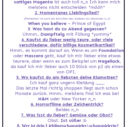
sattiges Magenta
ist auch toll n_n Ich kann mich
meistens nicht entscheiden
*mööh*
2. Momentanes Lieblingslied?
(Momentan ist auch ein bisschen was anderes als absolutes n_n)
When you believe
– Prince of Egypt
3. Was hast du zu Abend gegessen?
Uhmm..
Dampfteig
mit Füllung *yummy*
4. Kaufst du lieber wenig teure, oder viele
verschiedene, dafür billige Kosmetikartikel?
Hmm.. es kommt darauf an. Wenn es um
Foundation
oder
Mascara
geht, kauf ich mir lieber eine etwas
teurere, aber wenn es zum Beispiel um
Nagellack
,
da kauf ich mir lieber auch 10 Stück von p2 als einen
von OPI.
5. Wo kaufst du am liebsten deine Klamotten?
Ich kauf ganz ungern Kleidung .___.
Das letzte Mal richtig shoppen liegt auch schon
Monate zurück. Hmm.. meistens find ich was bei
H&M
oder New Yorker n_n
6. Horrorfilme oder Zeichentrick?
Beides n_n
7. Was isst du lieber? Gemüse oder Obst?
Obst.
Ist süßer
:b
8. Wer ist dein Lieblingsschauspieler/-schauspielerin?