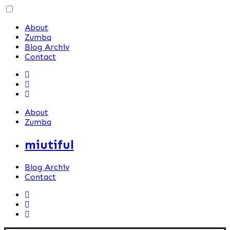
Skip
to
About
content
Zumba
Blog Archiv
Contact
About
Zumba
miutiful
Blog Archiv
Contact