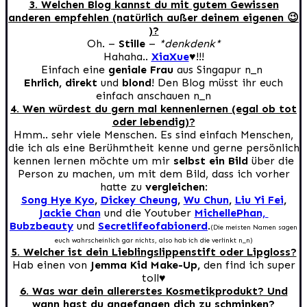
3. Welchen Blog kannst du mit gutem Gewissen
anderen empfehlen (natürlich außer deinem eigenen 😉
)?
Oh. –
Stille
–
*denkdenk*
Hahaha..
XiaXue
♥!!!
Einfach eine
geniale Frau
aus Singapur n_n
Ehrlich, direkt
und
blond
! Den Blog müsst ihr euch
einfach anschauen n_n
4. Wen würdest du gern mal kennenlernen (egal ob tot
oder lebendig)?
Hmm.. sehr viele Menschen. Es sind einfach Menschen,
die ich als eine Berühmtheit kenne und gerne persönlich
kennen lernen möchte um mir
selbst ein Bild
über die
Person zu machen, um mit dem Bild, dass ich vorher
hatte zu
vergleichen
:
Song Hye Kyo
,
Dickey Cheung
,
Wu Chun
,
Liu Yi Fei
,
Jackie Chan
und die Youtuber
MichellePhan,
Bubzbeauty
und
Secretlifeofabionerd
.
(Die meisten Namen sagen
euch wahrscheinlich gar nichts, also hab ich die verlinkt n_n)
5. Welcher ist dein Lieblingslippenstift oder Lipgloss?
Hab einen von
Jemma Kid Make-Up,
den find ich super
toll♥
6. Was war dein allererstes Kosmetikprodukt? Und
wann hast du angefangen dich zu schminken?