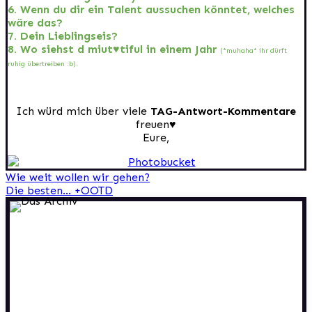
6. Wenn du dir ein Talent aussuchen könntet, welches
wäre das?
7. Dein Lieblingseis?
8. Wo siehst d miut♥tiful in einem Jahr
(*muhaha* ihr dürft
ruhig übertreiben :b).
Ich würd mich über viele
TAG-Antwort-Kommentare
freuen♥
Eure,
Beitragsnavigation
Wie weit wollen wir gehen?
Die besten… +OOTD