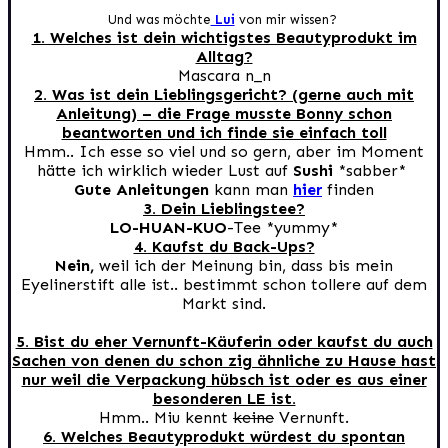
Und was möchte
Lui
von mir wissen?
1. Welches ist dein wichtigstes Beautyprodukt im
Alltag?
Mascara n_n
2. Was ist dein Lieblingsgericht? (gerne auch mit
Anleitung) – die Frage musste Bonny schon
beantworten und ich finde sie einfach toll
Hmm.. Ich esse so viel und so gern, aber im Moment
hätte ich wirklich wieder Lust auf
Sushi
*sabber*
Gute Anleitungen
kann man
hier
finden
3. Dein Lieblingstee?
LO-HUAN-KUO
-Tee *yummy*
4. Kaufst du Back-Ups?
Nein,
weil ich der Meinung bin, dass bis mein
Eyelinerstift alle ist.. bestimmt schon tollere auf dem
Markt sind.
5. Bist du eher Vernunft-Käuferin oder kaufst du auch
Sachen von denen du schon zig ähnliche zu Hause hast
nur weil die Verpackung hübsch ist oder es aus einer
besonderen LE ist.
Hmm.. Miu kennt
keine
Vernunft.
6. Welches Beautyprodukt würdest du spontan