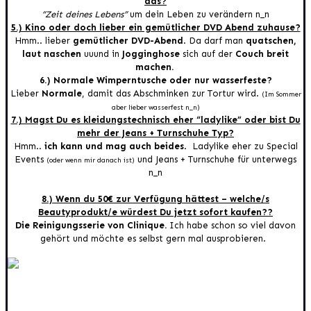
das?
“Zeit deines Lebens”
um dein Leben zu verändern n_n
5.) Kino oder doch lieber ein gemütlicher DVD Abend zuhause?
Hmm.. lieber
gemütlicher DVD-Abend
. Da darf man
quatschen,
laut naschen
uuund in
Jogginghose
sich auf der
Couch breit
machen.
6.) Normale Wimperntusche oder nur wasserfeste?
Lieber
Normale
, damit das Abschminken zur Tortur wird.
(Im Sommer
aber lieber wasserfest n_n)
7.) Magst Du es kleidungstechnisch eher “ladylike” oder bist Du
mehr der Jeans + Turnschuhe Typ?
Hmm..
ich kann und mag auch beides
. Ladylike eher zu Special
Events
und Jeans + Turnschuhe für unterwegs
(oder wenn mir danach ist)
n_n
8.) Wenn du 50€ zur Verfügung hättest – welche/s
Beautyprodukt/e würdest Du jetzt sofort kaufen??
Die Reinigungsserie von Clinique.
Ich habe schon so viel davon
gehört und möchte es selbst gern mal ausprobieren.