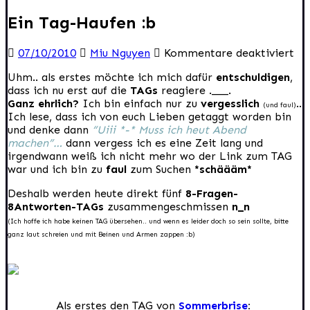
Ein Tag-Haufen :b
für
07/10/2010
Miu Nguyen
Kommentare deaktiviert
Ein
Uhm.. als erstes möchte ich mich dafür
entschuldigen
,
Ta
dass ich nu erst auf die
TAGs
reagiere .___.
Ha
Ganz ehrlich?
Ich bin einfach nur zu
vergesslich
..
:b
(und faul)
Ich lese, dass ich von euch Lieben getaggt worden bin
und denke dann
“Uiii *-* Muss ich heut Abend
machen”…
dann vergess ich es eine Zeit lang und
irgendwann weiß ich nicht mehr wo der Link zum TAG
war und ich bin zu
faul
zum Suchen
*schäääm*
Deshalb werden heute direkt fünf
8-Fragen-
8Antworten-TAGs
zusammengeschmissen
n_n
(Ich hoffe ich habe keinen TAG übersehen.. und wenn es leider doch so sein sollte, bitte
ganz laut schreien und mit Beinen und Armen zappen :b)
Als erstes den TAG von
Sommerbrise
: