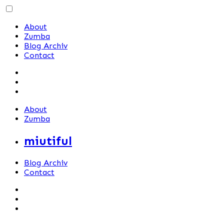
Skip
to
About
content
Zumba
Blog Archiv
Contact
About
Zumba
miutiful
Blog Archiv
Contact