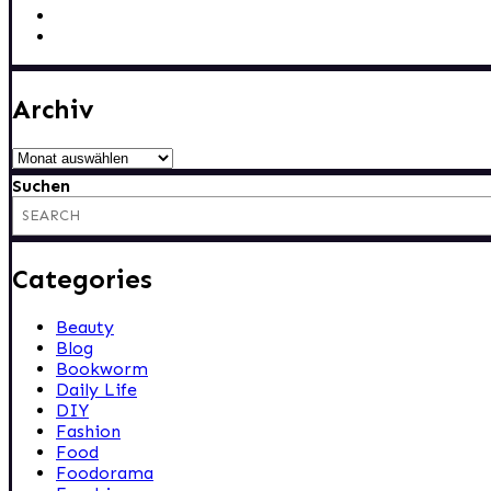
Archiv
Archiv
Suchen
Categories
Beauty
Blog
Bookworm
Daily Life
DIY
Fashion
Food
Foodorama