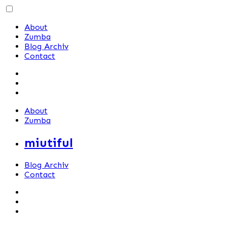
Skip
to
About
content
Zumba
Blog Archiv
Contact
About
Zumba
miutiful
Blog Archiv
Contact