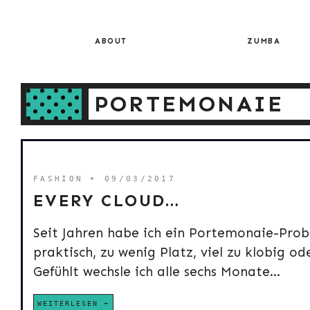
Skip
to
content
ABOUT
ZUMBA
PORTEMONAIE
FASHION
➤ 09/03/2017
EVERY CLOUD…
Seit Jahren habe ich ein Portemonaie-Prob
praktisch, zu wenig Platz, viel zu klobig o
Gefühlt wechsle ich alle sechs Monate...
WEITERLESEN