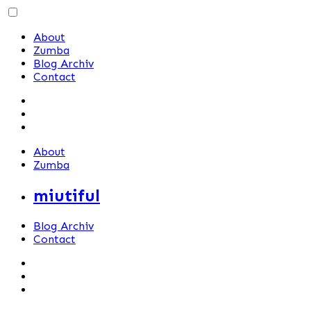
Skip
to
About
content
Zumba
Blog Archiv
Contact
About
Zumba
miutiful
Blog Archiv
Contact