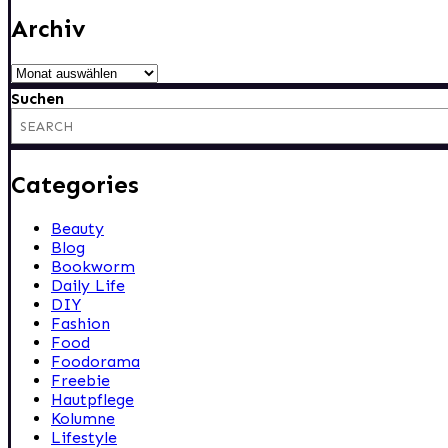
Archiv
Archiv
Suchen
Categories
Beauty
Blog
Bookworm
Daily Life
DIY
Fashion
Food
Foodorama
Freebie
Hautpflege
Kolumne
Lifestyle