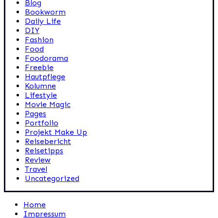
Blog
Bookworm
Daily Life
DIY
Fashion
Food
Foodorama
Freebie
Hautpflege
Kolumne
Lifestyle
Movie Magic
Pages
Portfolio
Projekt Make Up
Reisebericht
Reisetipps
Review
Travel
Uncategorized
Home
Impressum