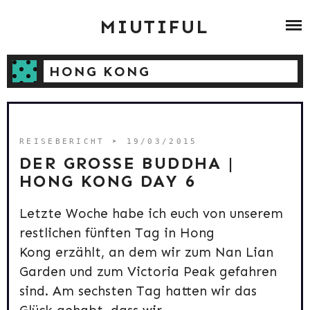
Skip
ABOUT
MIUTIFUL
to
content
ZUMBA
HONG KONG
BLOG ARCHIV
CONTACT
REISEBERICHT
➤ 19/03/2015
DER GROSSE BUDDHA | H
ONG KONG DAY 6
Letzte Woche habe ich euch von unserem
restlichen fünften Tag in Hong
Kong erzählt, an dem wir zum Nan Lian
Garden und zum Victoria Peak gefahren
sind. Am sechsten Tag hatten wir das