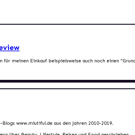
Review
 für meinen Einkauf beispielsweise auch noch einen “Grund” 
le-Blogs www.miutiful.de aus den Jahren 2010-2019.
0ern über Beauty, Lifestyle, Reisen und Food geschrieben.