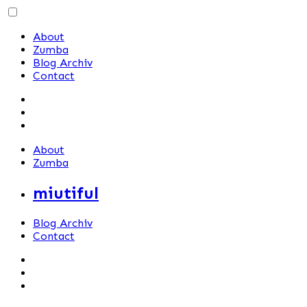
Skip
to
About
content
Zumba
Blog Archiv
Contact
About
Zumba
miutiful
Blog Archiv
Contact