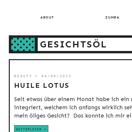
Skip
to
content
ABOUT
ZUMBA
GESICHTSÖL
BEAUTY
➤ 04/06/2013
HUILE LOTUS
Seit etwas über einem Monat habe ich ein 
integriert, welchem ich anfangs wirklich se
mein öliges Gesicht? Das konnte ich mir ein
WEITERLESEN