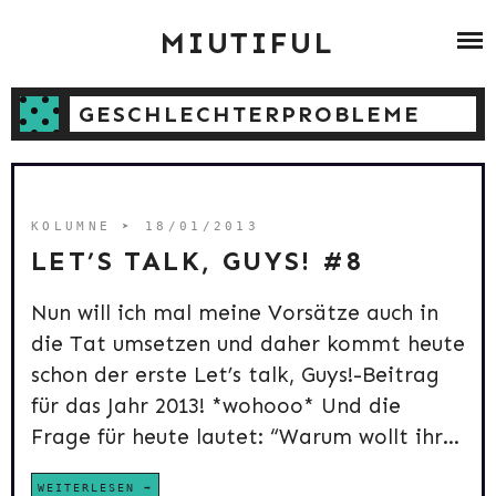
Skip
ABOUT
MIUTIFUL
to
content
ZUMBA
GESCHLECHTERPROBLEME
BLOG ARCHIV
CONTACT
KOLUMNE
➤ 18/01/2013
LET’S TALK, GUYS! #8
Nun will ich mal meine Vorsätze auch in
die Tat umsetzen und daher kommt heute
schon der erste Let’s talk, Guys!-Beitrag
für das Jahr 2013! *wohooo* Und die
Frage für heute lautet: “Warum wollt ihr...
WEITERLESEN