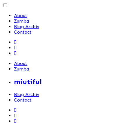
Skip
to
About
content
Zumba
Blog Archiv
Contact
About
Zumba
miutiful
Blog Archiv
Contact