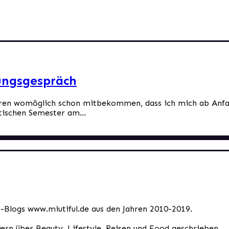
bungsgespräch
eren womöglich schon mitbekommen, dass ich mich ab Anfa
tischen Semester am...
le-Blogs www.miutiful.de aus den Jahren 2010-2019.
0ern über Beauty, Lifestyle, Reisen und Food geschrieben.