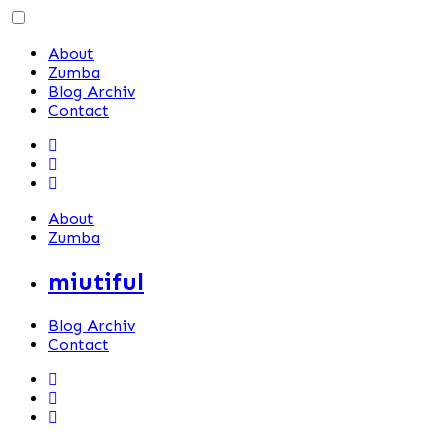
Skip
to
About
content
Zumba
Blog Archiv
Contact
About
Zumba
miutiful
Blog Archiv
Contact