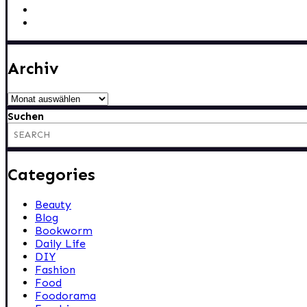
Archiv
Archiv
Suchen
Categories
Beauty
Blog
Bookworm
Daily Life
DIY
Fashion
Food
Foodorama