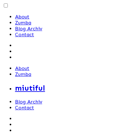
Skip
to
About
content
Zumba
Blog Archiv
Contact
About
Zumba
miutiful
Blog Archiv
Contact