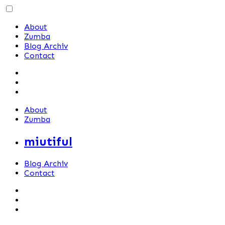
Skip
to
About
content
Zumba
Blog Archiv
Contact
About
Zumba
miutiful
Blog Archiv
Contact