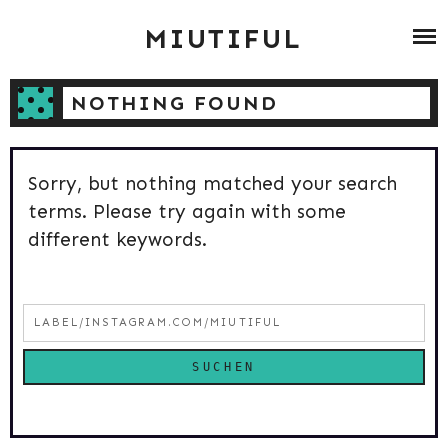
Skip
ABOUT
MIUTIFUL
to
content
ZUMBA
NOTHING FOUND
BLOG ARCHIV
Sorry, but nothing matched your search
CONTACT
terms. Please try again with some
different keywords.
Suchen
nach: